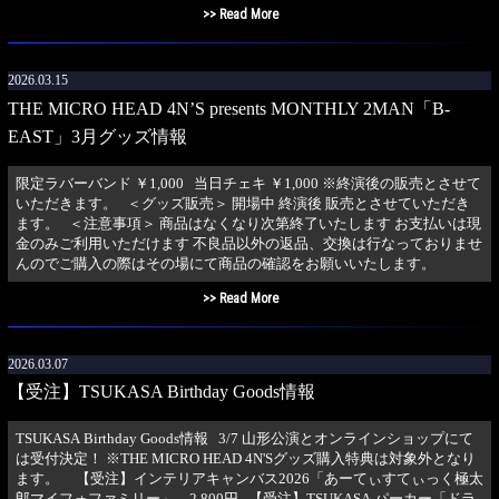
>> Read More
2026.03.15
THE MICRO HEAD 4N’S presents MONTHLY 2MAN「B-
EAST」3月グッズ情報
限定ラバーバンド ￥1,000 当日チェキ ￥1,000 ※終演後の販売とさせて
いただきます。 ＜グッズ販売＞ 開場中 終演後 販売とさせていただき
ます。 ＜注意事項＞ 商品はなくなり次第終了いたします お支払いは現
金のみご利用いただけます 不良品以外の返品、交換は行なっておりませ
んのでご購入の際はその場にて商品の確認をお願いいたします。
>> Read More
2026.03.07
【受注】TSUKASA Birthday Goods情報
TSUKASA Birthday Goods情報 3/7 山形公演とオンラインショップにて
は受付決定！ ※THE MICRO HEAD 4N'Sグッズ購入特典は対象外となり
ます。 【受注】インテリアキャンバス2026「あーてぃすてぃっく極太
郎マイフォファミリー」 2,800円 【受注】TSUKASA パーカー「ドラ