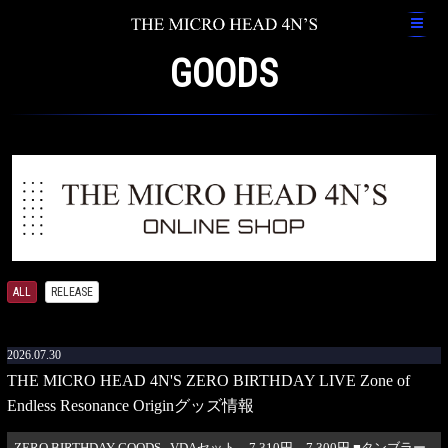
GOODS
ALL
RELEASE
2026.07.30
THE MICRO HEAD 4N'S ZERO BIRTHDAY LIVE Zone of
Endless Resonance Originグッズ情報
ZERO BIRTHDAY GOODS VDAセット 7,310円→7,300円 ■タンブラー