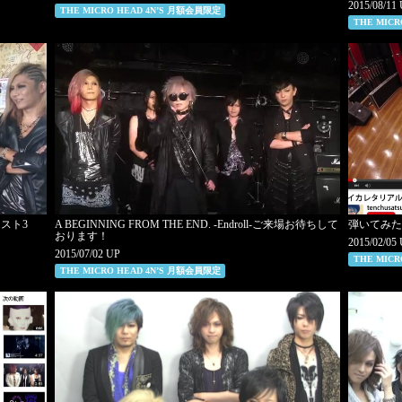
2015/08/11
THE MICRO HEAD 4N’S 月額会員限定
THE MIC
ーラスト3
A BEGINNING FROM THE END. -Endroll-ご来場お待ちして
弾いてみ
おります！
2015/02/05
2015/07/02 UP
THE MIC
THE MICRO HEAD 4N’S 月額会員限定