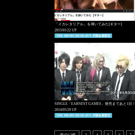
「イカレタリアル」を弾いてみた[ギター]
2015/01/22 UP
THE MICRO HEAD 4N’S 月額会員限定
SINGLE「EARNEST GAMES」発売まであと1日
2014/05/29 UP
THE MICRO HEAD 4N’S 月額会員限定
‹ 前の12件
3
4
5
6
7