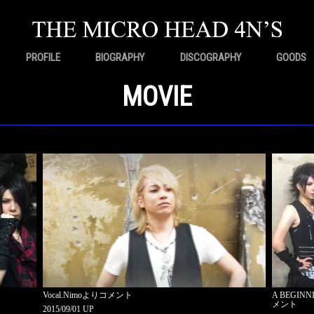
PROFILE
BIOGRAPHY
DISCOGRAPHY
GOODS
MOVIE
Vocal.Nimoよりコメント
A BEGINN
メント
2015/09/01 UP