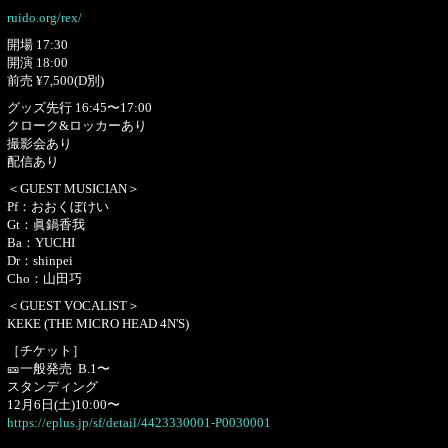
ruido.org/rex/
開場 17:30
開演 18:00
前売 ¥7,500(D別)
グッズ先行 16:45〜17:00
クローク&ロッカーあり
撮影会あり
配信あり
＜GUEST MUSICIAN＞
Pf：おおくぼけい
Gt：眞鍋香我
Ba：YUCHI
Dr：shinpei
Cho：山田巧
＜GUEST VOCALIST＞
KEKE (THE MICRO HEAD 4N'S)
［チケット］
🎫一般発売 B.1〜
スタンディング
12月6日(土)10:00〜
https://eplus.jp/sf/detail/4423330001-P0030001