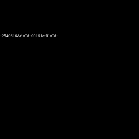
ntCd=2540616&rlsCd=001&lotRlsCd=