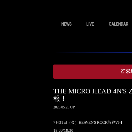
NEWS
LIVE
CALENDAR
ご来
THE MICRO HEAD 4N'S Z
報！
2026.05.23 UP
7月31日（金）HEAVEN'S ROCK熊⾕VJ-1
18:00/18:30