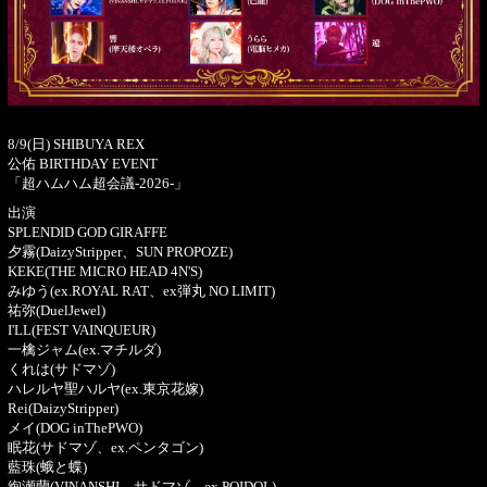
8/9(日) SHIBUYA REX
公佑 BIRTHDAY EVENT
「超ハムハム超会議-2026-」
出演
SPLENDID GOD GIRAFFE
夕霧(DaizyStripper、SUN PROPOZE)
KEKE(THE MICRO HEAD 4N'S)
みゆう(ex.ROYAL RAT、ex弾丸 NO LIMIT)
祐弥(DuelJewel)
I'LL(FEST VAINQUEUR)
一檎ジャム(ex.マチルダ)
くれは(サドマゾ)
ハレルヤ聖ハルヤ(ex.東京花嫁)
Rei(DaizyStripper)
メイ(DOG inThePWO)
眠花(サドマゾ、ex.ペンタゴン)
藍珠(蛾と蝶)
絢瀬蘭(VINANSHI、サドマゾ、ex.POIDOL)