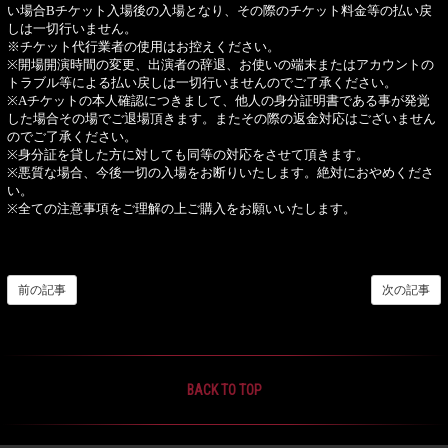
い場合Bチケット入場後の入場となり、その際のチケット料金等の払い戻
しは一切行いません。
※チケット代行業者の使用はお控えください。
※開場開演時間の変更、出演者の辞退、お使いの端末またはアカウントの
トラブル等による払い戻しは一切行いませんのでご了承ください。
※Aチケットの本人確認につきまして、他人の身分証明書である事が発覚
した場合その場でご退場頂きます。またその際の返金対応はございません
のでご了承ください。
※身分証を貸した方に対しても同等の対応をさせて頂きます。
※悪質な場合、今後一切の入場をお断りいたします。絶対におやめくださ
い。
※全ての注意事項をご理解の上ご購入をお願いいたします。
前の記事
次の記事
BACK TO TOP