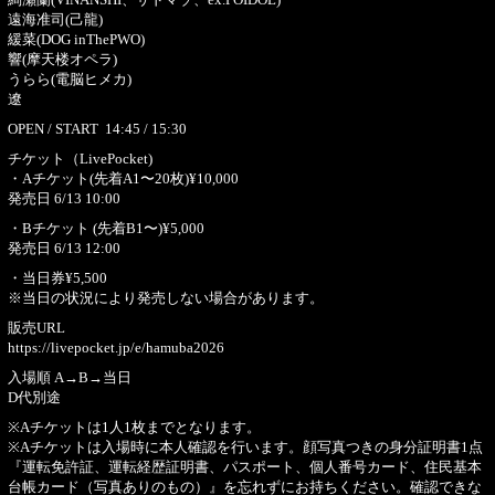
遠海准司(己龍)
緩菜(DOG inThePWO)
響(摩天楼オペラ)
うらら(電脳ヒメカ)
遼
OPEN / START 14:45 / 15:30
チケット（LivePocket)
・Aチケット(先着A1〜20枚)¥10,000
発売日 6/13 10:00
・Bチケット (先着B1〜)¥5,000
発売日 6/13 12:00
・当日券¥5,500
※当日の状況により発売しない場合があります。
販売URL
https://livepocket.jp/e/hamuba2026
入場順 A→B→当日
D代別途
※Aチケットは1人1枚までとなります。
※Aチケットは入場時に本人確認を行います。顔写真つきの身分証明書1点
『運転免許証、運転経歴証明書、パスポート、個人番号カード、住民基本
台帳カード（写真ありのもの）』を忘れずにお持ちください。確認できな