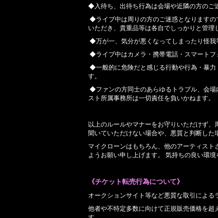
◆
入待ち、出待ち行為は会場や近隣の方のご
◆
ライブ中は周りの方のご迷惑となりますの
いただき、貴重品等は各自でしっかりと管理
◆
万が一、気分が悪くなってしまったり怪我
◆
ライブ中はカメラ・携帯電話・スマートフ
◆
一般的に危険だと感じる行動や行為・暴力
す。
◆
ファンの方同士のあらゆるトラブル、会場
スト所属事務所は一切責任を負いかねます。
以上のルールやマナーをお守りいただけず、
聞いていただけない場合や、悪質と判断した
マイクローンはもちろん、他のアーティスト
ようお願い申し上げます。
気持ちの良い環境
《チケット転売行為について》
オークションサイト等など悪質な取引による
他者や不特定多数に向けて正規販売価格を超
す。