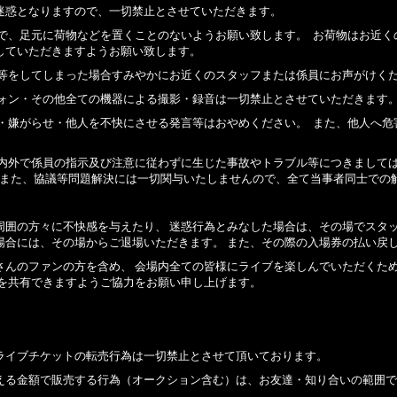
迷惑となりますので、一切禁止とさせていただきます。
で、足元に荷物などを置くことのないようお願い致します。
お荷物はお近く
していただきますようお願い致します。
等をしてしまった場合すみやかにお近くのスタッフまたは係員にお声がけく
ォン・その他全ての機器による撮影・録音は一切禁止とさせていただきます
・嫌がらせ・他人を不快にさせる発言等はおやめください。
また、他人へ危
内外で係員の指示及び注意に従わずに生じた事故やトラブル等につきまして
また、協議等問題解決には一切関与いたしませんので、全て当事者同士での
周囲の方々に不快感を与えたり、
迷惑行為とみなした場合は、その場でスタ
場合には、その場からご退場いただきます。
また、その際の入場券の払い戻
さんのファンの方を含め、
会場内全ての皆様にライブを楽しんでいただくた
を共有できますようご協力をお願い申し上げます。
ライブチケットの転売行為は一切禁止とさせて頂いております。
える金額で販売する行為（オークション含む）は、お友達・知り合いの範囲