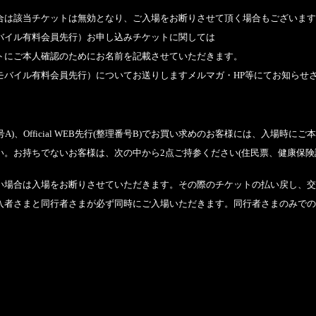
合は該当チケットは無効となり、ご入場をお断りさせて頂く場合もございます
バイル有料会員先行）お申し込みチケットに関しては
トにご本人確認のためにお名前を記載させていただきます。
モバイル有料会員先行）についてお送りしますメルマガ・
HP
等にてお知らせ
号
A
)、
Official WEB
先行(整理番号
B
)でお買い求めのお客様には、入場時にご
い。お持ちでないお客様は、次の中から
2
点ご持参ください(住民票、健康保
い場合は入場をお断りさせていただきます。その際のチケットの払い戻し、交
入者さまと同行者さまが必ず同時にご入場いただきます。同行者さまのみでの