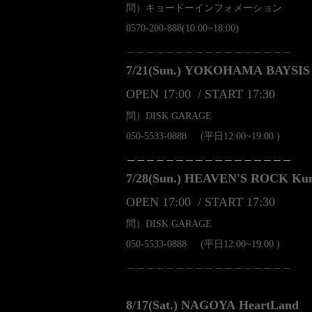
問）キョードーインフォメーション
0570-200-888(10:00~18:00)
＿＿＿＿＿＿＿＿＿＿＿＿＿＿＿＿＿
7/21(Sun.)
YOKOHAMA BAYSIS
OPEN 17:00 / START 17:30
問）DISK GARAGE
050-5533-0888 (平日12:00~19:00 )
＿＿＿＿＿＿＿＿＿＿＿＿＿＿＿＿＿
7/28(Sun.)
HEAVEN'S ROCK Kum
OPEN 17:00 / START 17:30
問）DISK GARAGE
050-5533-0888 (平日12:00~19:00 )
＿＿＿＿＿＿＿＿＿＿＿＿＿＿＿＿＿
8/17(Sat.)
NAGOYA HeartLand