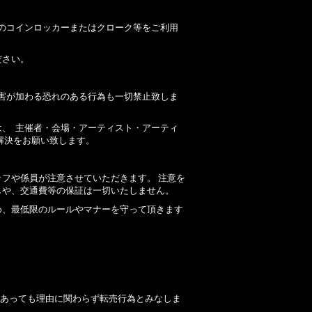
のコインロッカーまたはクローク等をご利用
ださい。
。
害が加わる恐れのある行為も一切禁止致しま
は、
主催者・会場・アーティスト・アーティ
解決をお願い致します。
ッフや係員が注意させていただきます。
注意を
しや、交通費等の保証は一切いたしません。
め、最低限のルールやマナーを守って頂きます
であっても理由に関わらず転売行為とみなしま