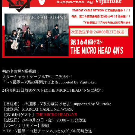
初の名古屋V系番組！
スターキャットケーブルTVにて放送中！
「～V援隊～V系の幕開けぜよ!!supported by Vijuttoke」
24年8月23日放送ゲストはTHE MICRO HEAD 4N'Sに決定！
【番組名】～V援隊～V系の幕開けぜよ!! supported by Vijuttoke
【放送局】STARCAT CABLE NETWORK
【第164回ゲスト】
THE MICRO HEAD 4N'S
【放送日】24年8月23日（金） 23:00～15分放送
【パーソナリティー】愛郎
＊TV・V援隊ニコ動チャンネルとのダブル同時放送！