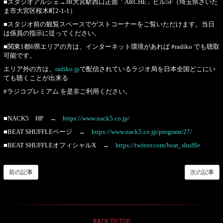
■スタジオアルシェ→JR大宮駅西口正面「ARCHE」ビル5F（埼玉県さいた
ま市大宮区桜木町2-1-1）
■スタジオ前の観覧スペースでゲストコーナーをご覧いただけます。当日
は係員の指示に従ってください。
■関東1都6県エリアの方は、インターネット環境があれば #radiko でも聴取
可能です。
エリア外の方は、
radiko.jp
で配信されているラジオ局を日本全国どこにい
ても聴くことが出来る
#ラジコプレミアム を是非ご利用ください。
■NACK5 HP →
https://www.nack5.co.jp/
■BEAT SHUFFLEページ →
https://www.nack5.co.jp/program/27/
■BEAT SHUFFLEオフィシャルX →
https://twitter.com/beat_shuffle
前の記事
次の記事
BACK TO TOP