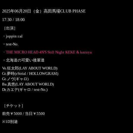
2025年06月20日（金）高田馬場CLUB PHASE
17:30 / 18:00
［出演］
・joppin:cal
・test-No.
・THE MICRO HEAD 4N'S Still Night KEKE & kazuya
・北海道の可愛い後輩達
Vo.狂太郎(LAY ABOUT WORLD)
Gt.夢時(eStrial / HOLLOWGRAM)
Gt.ノヴ(ギャロ)
Ba.真悠(LAY ABOUT WORLD)
Dr.カエデ(ギャロ / test-No.)
［チケット］
前売￥5000 / 当日￥5500
※1D別途