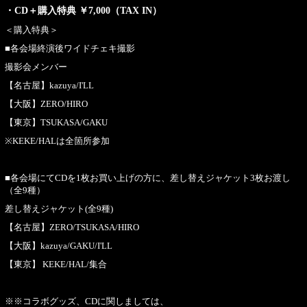
・CD＋購入特典 ￥7,000（TAX IN）
＜購入特典＞
■各会場終演後ワイドチェキ撮影
撮影会メンバー
【名古屋】kazuya/I'LL
【大阪】ZERO/HIRO
【東京】TSUKASA/GAKU
※KEKE/HALは全箇所参加
■各会場にてCDを1枚お買い上げの方に、差し替えジャケット3枚お渡し
（全9種）
差し替えジャケット(全9種)
【名古屋】ZERO/TSUKASA/HIRO
【大阪】kazuya/GAKU/I'LL
【東京】 KEKE/HAL/集合
※※コラボグッズ、CDに関しましては、