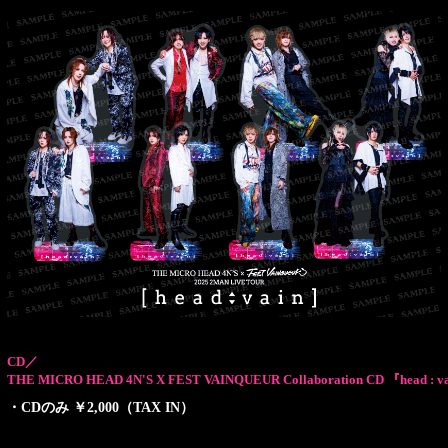
CD／
THE MICRO HEAD 4N'S X FEST VAINQUEUR
Collaboration CD 『head : 
・CDのみ ￥2,000（TAX IN）