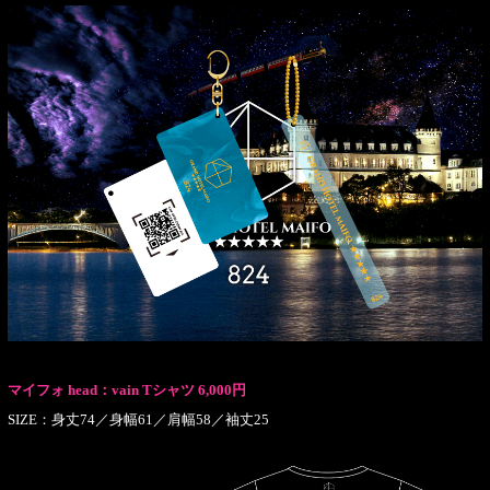
マイフォ head：vain Tシャツ 6,000円
SIZE：身丈74／身幅61／肩幅58／袖丈25