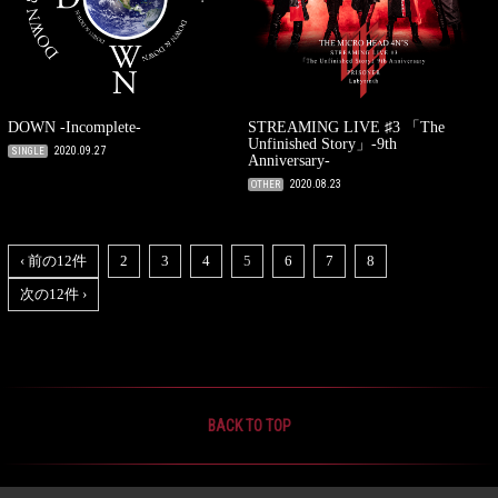
DOWN -Incomplete-
STREAMING LIVE ♯3 「The
Unfinished Story」-9th
2020.09.27
SINGLE
Anniversary-
2020.08.23
OTHER
‹ 前の12件
2
3
4
5
6
7
8
次の12件 ›
BACK TO TOP