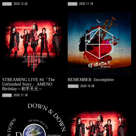
2020.12.20
2020.11.18
OTHER
OTHER
STREAMING LIVE #4「The
REMEMBER -Incomplete-
Unfinished Story」 AMENO
2020.10.28
SINGLE
Birthday～初手天元～
2020.11.18
OTHER