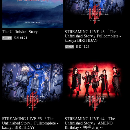
The Unfinished Story
STREAMING LIVE #5 「The
Unfinished Story」Fullcomplete -
2021.01.24
ALBUM
kazuya BIRTHDAY-
2020.12.20
OTHER
STREAMING LIVE #5 「The
STREAMING LIVE #4「The
Unfinished Story」Fullcomplete -
Unfinished Story」 AMENO
kazuya BIRTHDAY-
Birthday～初手天元～